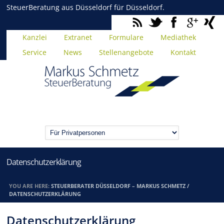
SteuerBeratung aus Düsseldorf für Düsseldorf.
Kanzlei
Extranet
Formulare
Mediathek
Service
News
Stellenangebote
Kontakt
Datenschutzerklärung
YOU ARE HERE:
STEUERBERATER DÜSSELDORF – MARKUS SCHMETZ
/
DATENSCHUTZERKLÄRUNG
Datenschutzerklärung