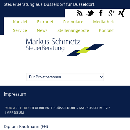
SteuerBeratung aus Düsseldorf für Düsseldorf.
Kanzlei
Extranet
Formulare
Mediathek
Service
News
Stellenangebote
Kontakt
Impressum
YOU ARE HERE:
STEUERBERATER DÜSSELDORF – MARKUS SCHMETZ
/
IMPRESSUM
Diplom-Kaufmann (FH)