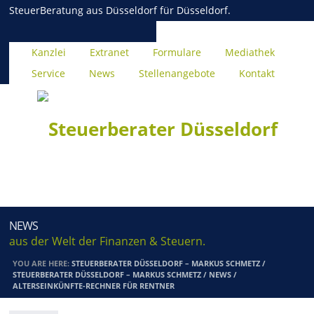
SteuerBeratung aus Düsseldorf für Düsseldorf.
Kanzlei
Extranet
Formulare
Mediathek
Service
News
Stellenangebote
Kontakt
NEWS
aus der Welt der Finanzen & Steuern.
YOU ARE HERE:
STEUERBERATER DÜSSELDORF – MARKUS SCHMETZ
/
STEUERBERATER DÜSSELDORF – MARKUS SCHMETZ
/
NEWS
/
ALTERSEINKÜNFTE-RECHNER FÜR RENTNER