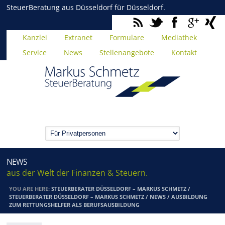
SteuerBeratung aus Düsseldorf für Düsseldorf.
Kanzlei
Extranet
Formulare
Mediathek
Service
News
Stellenangebote
Kontakt
NEWS
aus der Welt der Finanzen & Steuern.
YOU ARE HERE:
STEUERBERATER DÜSSELDORF – MARKUS SCHMETZ
/
STEUERBERATER DÜSSELDORF – MARKUS SCHMETZ
/
NEWS
/
AUSBILDUNG
ZUM RETTUNGSHELFER ALS BERUFSAUSBILDUNG