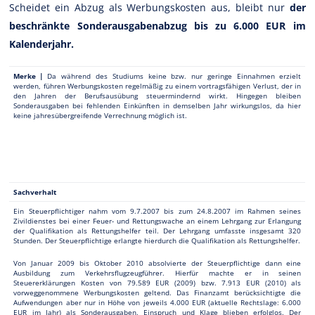
Scheidet ein Abzug als Werbungskosten aus, bleibt nur
der
beschränkte Sonderausgabenabzug bis zu 6.000 EUR im
Kalenderjahr.
Merke |
Da während des Studiums keine bzw. nur geringe Einnahmen erzielt
werden, führen Werbungskosten regelmäßig zu einem vortragsfähigen Verlust, der in
den Jahren der Berufsausübung steuermindernd wirkt. Hingegen bleiben
Sonderausgaben bei fehlenden Einkünften in demselben Jahr wirkungslos, da hier
keine jahresübergreifende Verrechnung möglich ist.
Sachverhalt
Ein Steuerpflichtiger nahm vom 9.7.2007 bis zum 24.8.2007 im Rahmen seines
Zivildienstes bei einer Feuer- und Rettungswache an einem Lehrgang zur Erlangung
der Qualifikation als Rettungshelfer teil. Der Lehrgang umfasste insgesamt 320
Stunden. Der Steuerpflichtige erlangte hierdurch die Qualifikation als Rettungshelfer.
Von Januar 2009 bis Oktober 2010 absolvierte der Steuerpflichtige dann eine
Ausbildung zum Verkehrsflugzeugführer. Hierfür machte er in seinen
Steuererklärungen Kosten von 79.589 EUR (2009) bzw. 7.913 EUR (2010) als
vorweggenommene Werbungskosten geltend. Das Finanzamt berücksichtigte die
Aufwendungen aber nur in Höhe von jeweils 4.000 EUR (aktuelle Rechtslage: 6.000
EUR im Jahr) als Sonderausgaben. Einspruch und Klage blieben erfolglos. Der