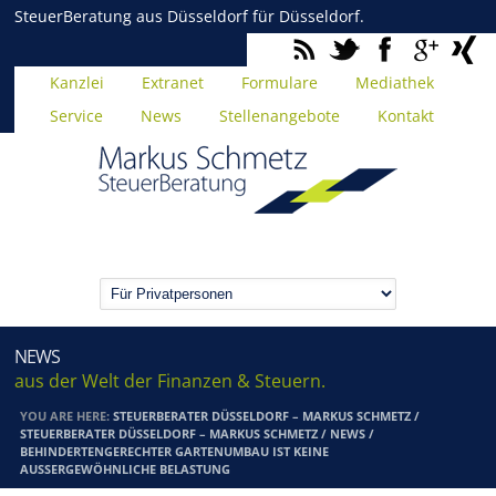
SteuerBeratung aus Düsseldorf für Düsseldorf.
Kanzlei
Extranet
Formulare
Mediathek
Service
News
Stellenangebote
Kontakt
NEWS
aus der Welt der Finanzen & Steuern.
YOU ARE HERE:
STEUERBERATER DÜSSELDORF – MARKUS SCHMETZ
/
STEUERBERATER DÜSSELDORF – MARKUS SCHMETZ
/
NEWS
/
BEHINDERTENGERECHTER GARTENUMBAU IST KEINE
AUSSERGEWÖHNLICHE BELASTUNG