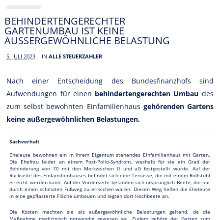
BEHINDERTENGERECHTER
GARTENUMBAU IST KEINE
AUSSERGEWÖHNLICHE BELASTUNG
5. JULI 2023
IN
ALLE STEUERZAHLER
Nach einer Entscheidung des Bundesfinanzhofs sind
Aufwendungen für einen
behindertengerechten Umbau
des
zum selbst bewohnten Einfamilienhaus
gehörenden Gartens
keine außergewöhnlichen Belastungen.
Sachverhalt
Eheleute bewohnen ein in ihrem Eigentum stehendes Einfamilienhaus mit Garten.
Die Ehefrau leidet an einem Post-Polio-Syndrom, weshalb für sie ein Grad der
Behinderung von 70 mit den Merkzeichen G und aG festgestellt wurde. Auf der
Rückseite des Einfamilienhauses befindet sich eine Terrasse, die mit einem Rollstuhl
erreicht werden kann. Auf der Vorderseite befanden sich ursprünglich Beete, die nur
durch einen schmalen Fußweg zu erreichen waren. Diesen Weg ließen die Eheleute
in eine gepflasterte Fläche umbauen und legten dort Hochbeete an.
Die Kosten machten sie als außergewöhnliche Belastungen geltend, da die
Maßnahme medizinisch notwendig gewesen sei. Zudem gehöre der Garten zum