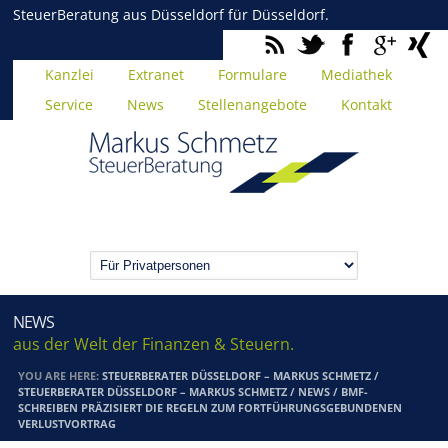
SteuerBeratung aus Düsseldorf für Düsseldorf.
Kanzlei
Extranet
Formulare
Mediathek
Service
News
Stellenangebote
Kontakt
NEWS
aus der Welt der Finanzen & Steuern.
YOU ARE HERE:
STEUERBERATER DÜSSELDORF – MARKUS SCHMETZ
/
STEUERBERATER DÜSSELDORF – MARKUS SCHMETZ
/
NEWS
/
BMF-
SCHREIBEN PRÄZISIERT DIE REGELN ZUM FORTFÜHRUNGSGEBUNDENEN
VERLUSTVORTRAG