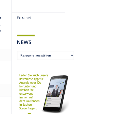
r
Extranet
.
n
NEWS
News