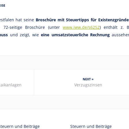
ISE
stfalen hat seine
Broschüre mit Steuertipps für Existenzgründe
ie 72-seitige Broschüre (unter
www.iww.de/s6252
) enthält z. B
huss
und zeigt, wie
eine umsatzsteuerliche Rechnung
aussehe
NEXT »
taikanlagen
Verzugszinsen
Steuern und Beiträge
Steuern und Beiträge