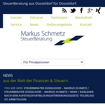
SteuerBeratung aus Düsseldorf für Düsseldorf.
Kanzlei
Extranet
Formulare
Mediathek
Service
News
Stellenangebote
Kontakt
NEWS
aus der Welt der Finanzen & Steuern.
YOU ARE HERE:
STEUERBERATER DÜSSELDORF – MARKUS SCHMETZ
/
STEUERBERATER DÜSSELDORF – MARKUS SCHMETZ
/
NEWS
/
DARLEHEN
NACH DEM AUFSTIEGSFORTBILDUNGSFÖRDERUNGSGESETZ: TEILERLASS
IST ARBEITSLOHN