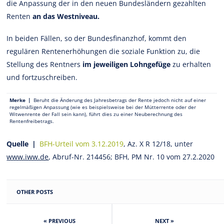
die Anpassung der in den neuen Bundesländern gezahlten
Renten
an das Westniveau.
In beiden Fällen, so der Bundesfinanzhof, kommt den
regulären Rentenerhöhungen die soziale Funktion zu, die
Stellung des Rentners
im jeweiligen Lohngefüge
zu erhalten
und fortzuschreiben.
Merke |
Beruht die Änderung des Jahresbetrags der Rente jedoch nicht auf einer
regelmäßigen Anpassung (wie es beispielsweise bei der Mütterrente oder der
Witwenrente der Fall sein kann), führt dies zu einer Neuberechnung des
Rentenfreibetrags.
Quelle |
BFH-Urteil vom 3.12.2019
, Az. X R 12/18, unter
www.iww.de
, Abruf-Nr. 214456; BFH, PM Nr. 10 vom 27.2.2020
OTHER POSTS
« PREVIOUS
NEXT »