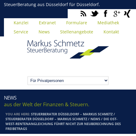
SteuerBeratung aus Düsseldorf für Düsseldorf.
Kanzlei
Extranet
Formulare
Mediathek
Service
News
Stellenangebote
Kontakt
NEWS
aus der Welt der Finanzen & Steuern.
YOU ARE HERE:
STEUERBERATER DÜSSELDORF – MARKUS SCHMETZ
/
STEUERBERATER DÜSSELDORF – MARKUS SCHMETZ
/
NEWS
/
DIE OST-
WEST-RENTENANGLEICHUNG FÜHRT NICHT ZUR NEUBERECHNUNG DES
FREIBETRAGS