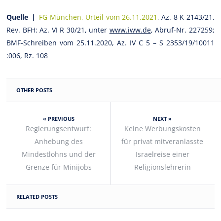
Quelle |
FG München, Urteil vom 26.11.2021
, Az. 8 K 2143/21,
Rev. BFH: Az. VI R 30/21, unter
www.iww.de
, Abruf-Nr. 227259;
BMF-Schreiben vom 25.11.2020, Az. IV C 5 – S 2353/19/10011
:006, Rz. 108
OTHER POSTS
« PREVIOUS
NEXT »
Regierungsentwurf:
Keine Werbungskosten
Anhebung des
für privat mitveranlasste
Mindestlohns und der
Israelreise einer
Grenze für Minijobs
Religionslehrerin
RELATED POSTS