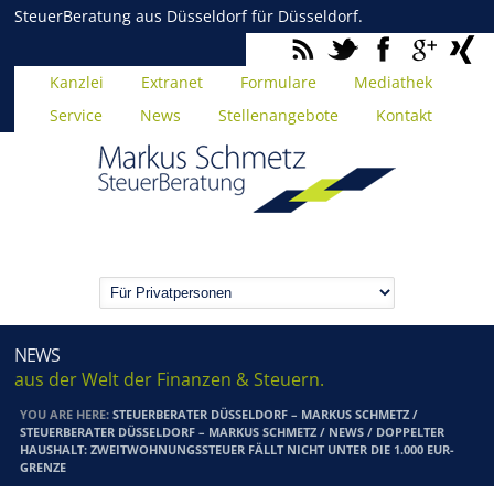
SteuerBeratung aus Düsseldorf für Düsseldorf.
Kanzlei
Extranet
Formulare
Mediathek
Service
News
Stellenangebote
Kontakt
NEWS
aus der Welt der Finanzen & Steuern.
YOU ARE HERE:
STEUERBERATER DÜSSELDORF – MARKUS SCHMETZ
/
STEUERBERATER DÜSSELDORF – MARKUS SCHMETZ
/
NEWS
/
DOPPELTER
HAUSHALT: ZWEITWOHNUNGSSTEUER FÄLLT NICHT UNTER DIE 1.000 EUR-
GRENZE