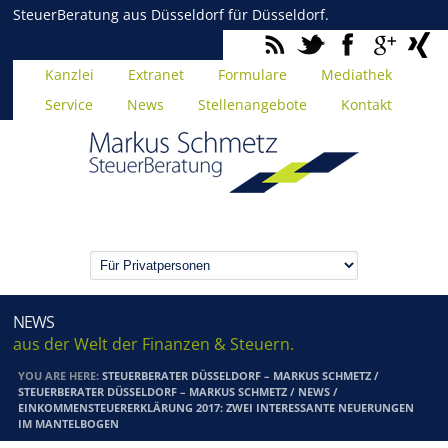
SteuerBeratung aus Düsseldorf für Düsseldorf.
Kanzlei
Extranet
Formulare
Mediathek
Service
News
Stellenangebote
Kontakt
NEWS
aus der Welt der Finanzen & Steuern.
YOU ARE HERE:
STEUERBERATER DÜSSELDORF – MARKUS SCHMETZ
/
STEUERBERATER DÜSSELDORF – MARKUS SCHMETZ
/
NEWS
/
EINKOMMENSTEUERERKLÄRUNG 2017: ZWEI INTERESSANTE NEUERUNGEN
IM MANTELBOGEN