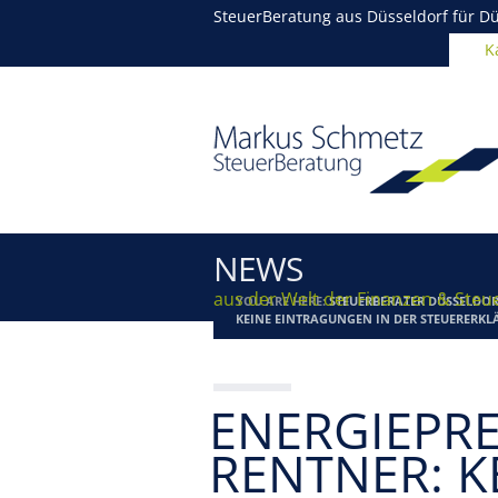
SteuerBeratung aus Düsseldorf für Dü
K
NEWS
aus der Welt der Finanzen & Steu
YOU ARE HERE:
STEUERBERATER DÜSSELDOR
KEINE EINTRAGUNGEN IN DER STEUERERKL
ENERGIEPRE
RENTNER: K