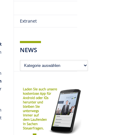
Extranet
R
NEWS
h
News
n
n
r
n
t