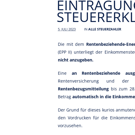
EINTRAGUN
STEUERERK
5. JULI 2023
IN
ALLE STEUERZAHLER
Die mit dem
Rentenbeziehende-Ener
(EPP II) unterliegt der Einkommenst
nicht anzugeben.
Eine
an Rentenbeziehende ausg
Rentenversicherung und der l
Rentenbezugsmitteilung
bis zum 28.
Betrag
automatisch in die Einkomme
Der Grund für dieses kurios anmutend
den Vordrucken für die Einkommens
vorzusehen.