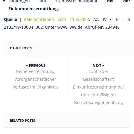
Zahlungen auf Genussrechtskapital
bei der
Einkommensermittlung.
Quelle |
BMF-Schreiben vom 11.4.2023
, Az. IV C 6 – S
2133/19/10004 :002, unter
www.iww.de
, Abruf-Nr. 234948
OTHER POSTS
« PREVIOUS
NEXT »
Keine Verrechnung
„Untreuer
vororganschaftlicher
Gesellschafter“:
Verluste im Organkreis
Einkünftezurechnung bei
unrechtmäßigem
Betriebsausgabenabzug
RELATED POSTS