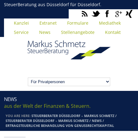
SteuerBeratung aus Düsseldorf für Düsseldorf.
Kanzlei
Extranet
Formulare
Mediathek
Service
News
Stellenangebote
Kontakt
NEWS
aus der Welt der Finanzen & Steuern.
YOU ARE HERE:
STEUERBERATER DÜSSELDORF – MARKUS SCHMETZ
/
STEUERBERATER DÜSSELDORF – MARKUS SCHMETZ
/
NEWS
/
ERTRAGSTEUERLICHE BEHANDLUNG VON GENUSSRECHTSKAPITAL