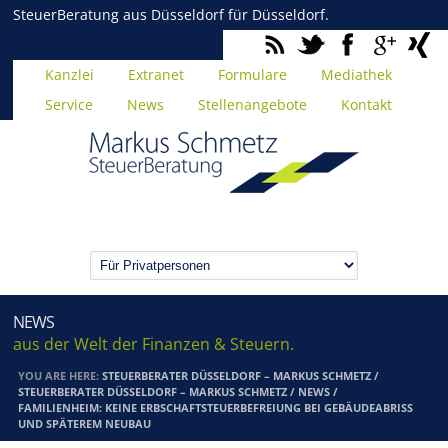
SteuerBeratung aus Düsseldorf für Düsseldorf.
Kanzlei
Extranet
Formulare
Mediathek
Service
News
Stellenangebote
Kontakt
NEWS
aus der Welt der Finanzen & Steuern.
YOU ARE HERE:
STEUERBERATER DÜSSELDORF – MARKUS SCHMETZ
/
STEUERBERATER DÜSSELDORF – MARKUS SCHMETZ
/
NEWS
/
FAMILIENHEIM: KEINE ERBSCHAFTSTEUERBEFREIUNG BEI GEBÄUDEABRISS
UND SPÄTEREM NEUBAU