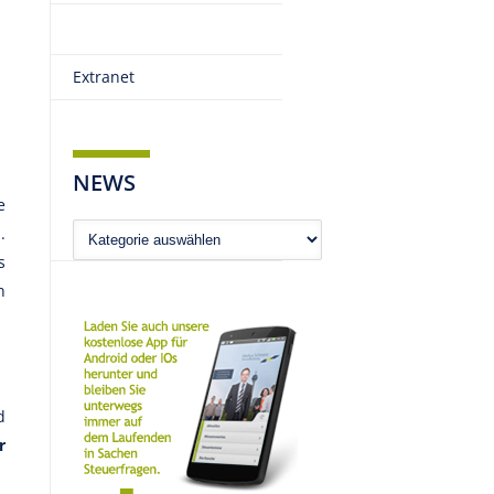
Extranet
NEWS
e
News
.
s
n
d
r