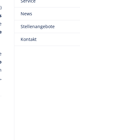
Service
)
News
s
e
Stellenangebote
e
Kontakt
e
b
n
,