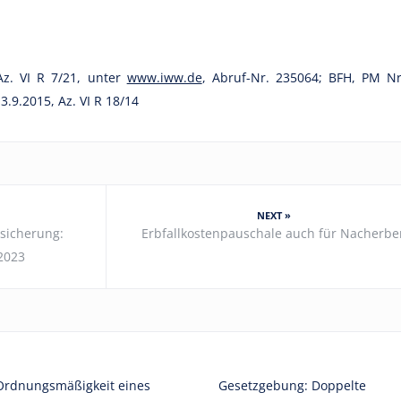
Az. VI R 7/21, unter
www.iww.de
, Abruf-Nr. 235064; BFH, PM Nr
3.9.2015, Az. VI R 18/14
NEXT »
rsicherung:
Erbfallkostenpauschale auch für Nacherbe
/2023
Ordnungsmäßigkeit eines
Gesetzgebung: Doppelte