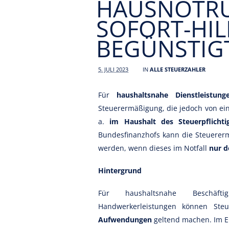
HAUSNOTRU
SOFORT-HIL
BEGÜNSTIG
5. JULI 2023
IN
ALLE STEUERZAHLER
Für
haushaltsnahe Dienstleistu
Steuerermäßigung, die jedoch von ei
a.
im Haushalt des Steuerpflichti
Bundesfinanzhofs kann die Steuerer
werden, wenn dieses im Notfall
nur d
Hintergrund
Für haushaltsnahe Beschäftig
Handwerkerleistungen können Steu
Aufwendungen
geltend machen. Im E