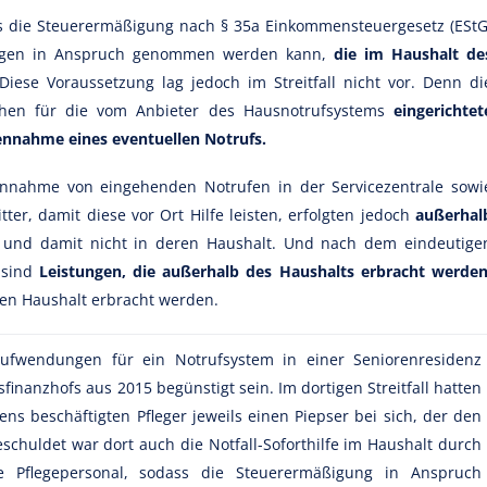
s die Steuerermäßigung nach § 35a Einkommensteuergesetz (EStG
tungen in Anspruch genommen werden kann,
die im Haushalt de
iese Voraussetzung lag jedoch im Streitfall nicht vor. Denn di
lichen für die vom Anbieter des Hausnotrufsystems
eingerichtet
gennahme eines eventuellen Notrufs.
ennahme von eingehenden Notrufen in der Servicezentrale sowi
ter, damit diese vor Ort Hilfe leisten, erfolgten jedoch
außerhal
und damit nicht in deren Haushalt. Und nach dem eindeutige
 sind
Leistungen, die außerhalb des Haushalts erbracht werden
en Haushalt erbracht werden.
wendungen für ein Notrufsystem in einer Seniorenresidenz
inanzhofs aus 2015 begünstigt sein. Im dortigen Streitfall hatten
ns beschäftigten Pfleger jeweils einen Piepser bei sich, der den
Geschuldet war dort auch die Notfall-Soforthilfe im Haushalt durch
e Pflegepersonal, sodass die Steuerermäßigung in Anspruch