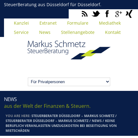
SteuerBeratung aus Düsseldorf für Düsseldorf.
Kanzlei
Extranet
Formulare
Mediathek
Service
News
Stellenangebote
Kontakt
NEWS
aus der Welt der Finanzen & Steuern.
YOU ARE HERE:
STEUERBERATER DÜSSELDORF – MARKUS SCHMETZ
/
STEUERBERATER DÜSSELDORF – MARKUS SCHMETZ
/
NEWS
/
KEINE
BERUFLICH VERANLASSTEN UMZUGSKOSTEN BEI BESEITIGUNG VON
MIETSCHÄDEN