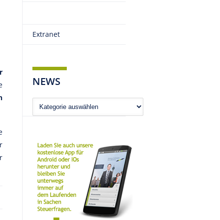
Extranet
r
NEWS
e
n
News
e
r
r