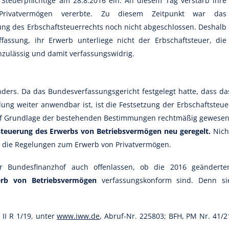
ie Steuerpflichtige am 28.8.2016 ein. An diesem Tag verstarb ihre
 Privatvermögen vererbte. Zu diesem Zeitpunkt war das
ng des Erbschaftsteuerrechts noch nicht abgeschlossen. Deshalb
uffassung, ihr Erwerb unterliege nicht der Erbschaftsteuer, die
zulässig und damit verfassungswidrig.
ders. Da das Bundesverfassungsgericht festgelegt hatte, dass da
lung weiter anwendbar ist, ist die Festsetzung der Erbschaftsteue
uf Grundlage der bestehenden Bestimmungen rechtmäßig gewesen
esteuerung des Erwerbs von Betriebsvermögen neu geregelt.
Nich
ll) die Regelungen zum Erwerb von Privatvermögen.
r Bundesfinanzhof auch offenlassen, ob die 2016 geänderte
rb von Betriebsvermögen
verfassungskonform sind. Denn si
. II R 1/19, unter
www.iww.de
, Abruf-Nr. 225803; BFH, PM Nr. 41/2