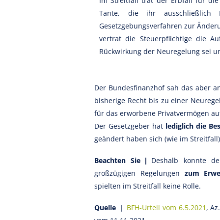
Im Streitfall trat der Erbfall für d
Tante, die ihr ausschließlich
Gesetzgebungsverfahren zur Änderu
vertrat die Steuerpflichtige die A
Rückwirkung der Neuregelung sei un
Der Bundesfinanzhof sah das aber an
bisherige Recht bis zu einer Neurege
für das erworbene Privatvermögen a
Der Gesetzgeber hat
lediglich die B
geändert haben sich (wie im Streitfa
Beachten Sie |
Deshalb konnte de
großzügigen Regelungen
zum Erwe
spielten im Streitfall keine Rolle.
Quelle |
BFH-Urteil vom 6.5.2021
, Az