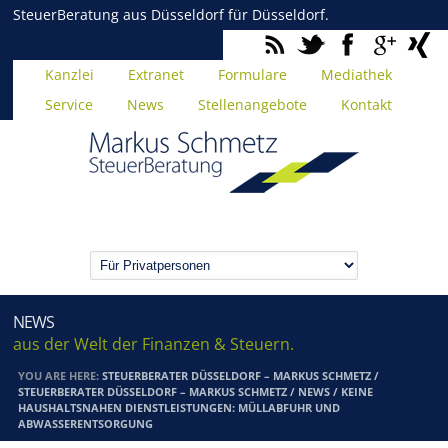
SteuerBeratung aus Düsseldorf für Düsseldorf.
Kanzlei
Extranet
Formulare
Mediathek
Service
News
Stellenangebote
Kontakt
NEWS
aus der Welt der Finanzen & Steuern.
YOU ARE HERE:
STEUERBERATER DÜSSELDORF – MARKUS SCHMETZ
/
STEUERBERATER DÜSSELDORF – MARKUS SCHMETZ
/
NEWS
/
KEINE
HAUSHALTSNAHEN DIENSTLEISTUNGEN: MÜLLABFUHR UND
ABWASSERENTSORGUNG