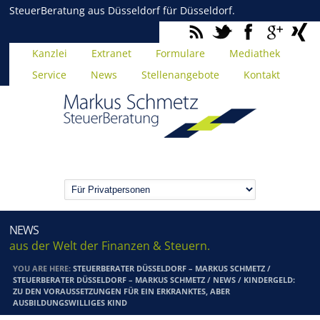
SteuerBeratung aus Düsseldorf für Düsseldorf.
Kanzlei
Extranet
Formulare
Mediathek
Service
News
Stellenangebote
Kontakt
NEWS
aus der Welt der Finanzen & Steuern.
YOU ARE HERE:
STEUERBERATER DÜSSELDORF – MARKUS SCHMETZ
/
STEUERBERATER DÜSSELDORF – MARKUS SCHMETZ
/
NEWS
/
KINDERGELD:
ZU DEN VORAUSSETZUNGEN FÜR EIN ERKRANKTES, ABER
AUSBILDUNGSWILLIGES KIND