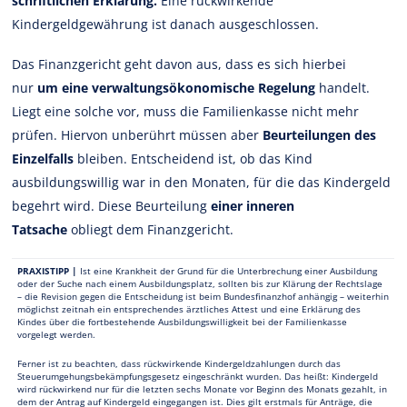
schriftlichen Erklärung.
Eine rückwirkende
Kindergeldgewährung ist danach ausgeschlossen.
Das Finanzgericht geht davon aus, dass es sich hierbei
nur
um eine verwaltungsökonomische Regelung
handelt.
Liegt eine solche vor, muss die Familienkasse nicht mehr
prüfen. Hiervon unberührt müssen aber
Beurteilungen des
Einzelfalls
bleiben. Entscheidend ist, ob das Kind
ausbildungswillig war in den Monaten, für die das Kindergeld
begehrt wird. Diese Beurteilung
einer inneren
Tatsache
obliegt dem Finanzgericht.
PRAXISTIPP |
Ist eine Krankheit der Grund für die Unterbrechung einer Ausbildung
oder der Suche nach einem Ausbildungsplatz, sollten bis zur Klärung der Rechtslage
– die Revision gegen die Entscheidung ist beim Bundesfinanzhof anhängig – weiterhin
möglichst zeitnah ein entsprechendes ärztliches Attest und eine Erklärung des
Kindes über die fortbestehende Ausbildungswilligkeit bei der Familienkasse
vorgelegt werden.
Ferner ist zu beachten, dass rückwirkende Kindergeldzahlungen durch das
Steuerumgehungsbekämpfungsgesetz eingeschränkt wurden. Das heißt: Kindergeld
wird rückwirkend nur für die letzten sechs Monate vor Beginn des Monats gezahlt, in
dem der Antrag auf Kindergeld eingegangen ist. Dies gilt erstmals für Anträge, die