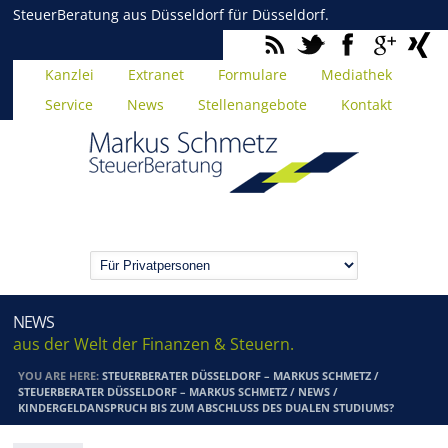
SteuerBeratung aus Düsseldorf für Düsseldorf.
Kanzlei
Extranet
Formulare
Mediathek
Service
News
Stellenangebote
Kontakt
NEWS
aus der Welt der Finanzen & Steuern.
YOU ARE HERE:
STEUERBERATER DÜSSELDORF – MARKUS SCHMETZ
/
STEUERBERATER DÜSSELDORF – MARKUS SCHMETZ
/
NEWS
/
KINDERGELDANSPRUCH BIS ZUM ABSCHLUSS DES DUALEN STUDIUMS?