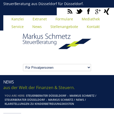
SteuerBeratung aus Düsseldorf für Düsseldorf.
Kanzlei
Extranet
Formulare
Mediathek
Service
News
Stellenangebote
Kontakt
NEWS
aus der Welt der Finanzen & Steuern.
YOU ARE HERE:
STEUERBERATER DÜSSELDORF – MARKUS SCHMETZ
/
STEUERBERATER DÜSSELDORF – MARKUS SCHMETZ
/
NEWS
/
KLARSTELLUNGEN ZU KINDERBETREUUNGSKOSTEN