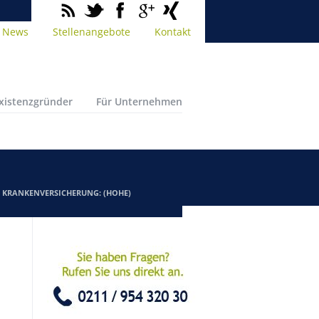
News
Stellenangebote
Kontakt
Existenzgründer
Für Unternehmen
/
KRANKENVERSICHERUNG: (HOHE)