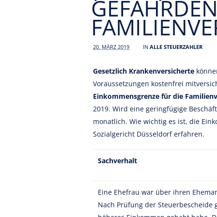
GEFÄHRDEN
FAMILIENV
20. MÄRZ 2019
IN
ALLE STEUERZAHLER
Gesetzlich Krankenversicherte
können
Voraussetzungen kostenfrei mitversich
Einkommensgrenze für die Familienv
2019. Wird eine geringfügige Beschä
monatlich. Wie wichtig es ist, die E
Sozialgericht Düsseldorf erfahren.
Sachverhalt
Eine Ehefrau war über ihren Ehemann
Nach Prüfung der Steuerbescheide g