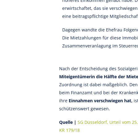
höheres Einkommen gehabt habe. D
erwirtschaftet, das sie verschwiege
eine beitragspflichtige Mitgliedsch
Dagegen wandte die Ehefrau Folgende
Die Mietzahlungen für diese Immobi
Zusammenveranlagung im Steuerrecht 
Nach der Entscheidung des Sozialgeri
Miteigentümerin die Hälfte der Mie
Zuordnung ist dabei maßgeblich. Den
beim Finanzamt und bei der Krankenka
ihre
Einnahmen verschwiegen hat,
is
schützenswert gewesen.
Quelle |
SG Düsseldorf, Urteil vom 25.
KR 179/18