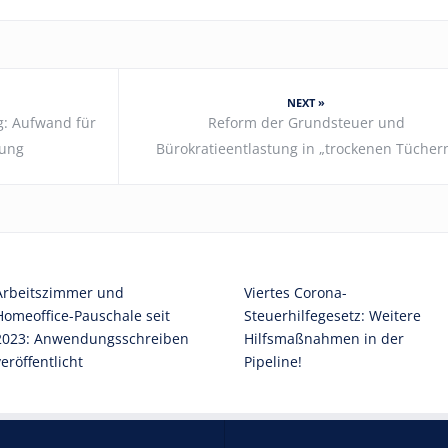
NEXT »
g: Aufwand für
Reform der Grundsteuer und
gung
Bürokratieentlastung in „trockenen Tücher
Arbeitszimmer und
Viertes Corona-
Homeoffice-Pauschale seit
Steuerhilfegesetz: Weitere
2023: Anwendungsschreiben
Hilfsmaßnahmen in der
veröffentlicht
Pipeline!