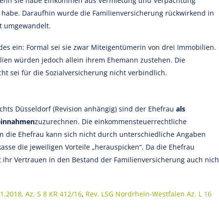
enn sie habe Einkommen aus Vermietung und Verpachtung
n habe. Daraufhin wurde die Familienversicherung rückwirkend in
aft umgewandelt.
s ein: Formal sei sie zwar Miteigentümerin von drei Immobilien.
lien würden jedoch allein ihrem Ehemann zustehen. Die
sei für die Sozialversicherung nicht verbindlich.
chts Düsseldorf (Revision anhängig) sind der Ehefrau
als
teinnahmen
zuzurechnen. Die einkommensteuerrechtliche
n die Ehefrau kann sich nicht durch unterschiedliche Angaben
sse die jeweiligen Vorteile „herauspicken“. Da die Ehefrau
t ihr Vertrauen in den Bestand der Familienversicherung auch nich
1.2018, Az. S 8 KR 412/16
,
Rev. LSG Nordrhein-Westfalen Az. L 16