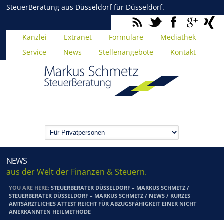
SteuerBeratung aus Düsseldorf für Düsseldorf.
Kanzlei
Extranet
Formulare
Mediathek
Service
News
Stellenangebote
Kontakt
NEWS
aus der Welt der Finanzen & Steuern.
YOU ARE HERE:
STEUERBERATER DÜSSELDORF – MARKUS SCHMETZ
/
STEUERBERATER DÜSSELDORF – MARKUS SCHMETZ
/
NEWS
/
KURZES
AMTSÄRZTLICHES ATTEST REICHT FÜR ABZUGSFÄHIGKEIT EINER NICHT
ANERKANNTEN HEILMETHODE