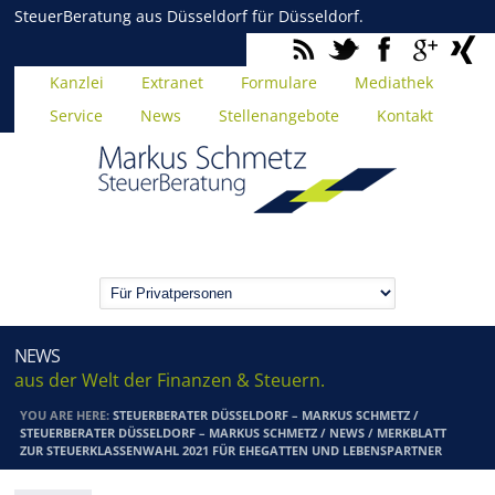
SteuerBeratung aus Düsseldorf für Düsseldorf.
Kanzlei
Extranet
Formulare
Mediathek
Service
News
Stellenangebote
Kontakt
NEWS
aus der Welt der Finanzen & Steuern.
YOU ARE HERE:
STEUERBERATER DÜSSELDORF – MARKUS SCHMETZ
/
STEUERBERATER DÜSSELDORF – MARKUS SCHMETZ
/
NEWS
/
MERKBLATT
ZUR STEUERKLASSENWAHL 2021 FÜR EHEGATTEN UND LEBENSPARTNER