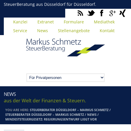
SteuerBeratung aus Düsseldorf für Düsseldorf.
Kanzlei
Extranet
Formulare
Mediathek
Service
News
Stellenangebote
Kontakt
NEWS
aus der Welt der Finanzen & Steuern.
YOU ARE HERE:
STEUERBERATER DÜSSELDORF – MARKUS SCHMETZ
/
STEUERBERATER DÜSSELDORF – MARKUS SCHMETZ
/
NEWS
/
MINDESTSTEUERGESETZ: REGIERUNGSENTWURF LIEGT VOR