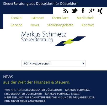
SteuerBeratung aus Düsseldorf für Düsseldorf.
Kanzlei
Extranet
Formulare
Mediathek
Service
News
Stellenangebote
Kontakt
NEWS
aus der Welt der Finanzen & Steuern.
YOU ARE HERE:
STEUERBERATER DÜSSELDORF – MARKUS SCHMETZ
/
STEUERBERATER DÜSSELDORF – MARKUS SCHMETZ
/
NEWS
/
NEUREGELUNG FÜR LOHNSTEUERBESCHEINIGUNGEN DES JAHRES 2023:
ETIN NICHT MEHR ANWENDBAR