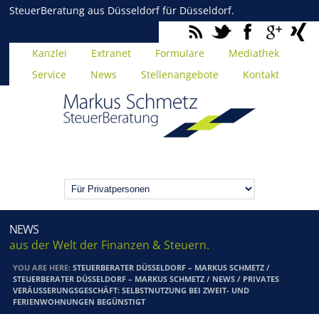
SteuerBeratung aus Düsseldorf für Düsseldorf.
Kanzlei
Extranet
Formulare
Mediathek
Service
News
Stellenangebote
Kontakt
NEWS
aus der Welt der Finanzen & Steuern.
YOU ARE HERE:
STEUERBERATER DÜSSELDORF – MARKUS SCHMETZ
/
STEUERBERATER DÜSSELDORF – MARKUS SCHMETZ
/
NEWS
/
PRIVATES
VERÄUSSERUNGSGESCHÄFT: SELBSTNUTZUNG BEI ZWEIT- UND F
ERIENWOHNUNGEN BEGÜNSTIGT