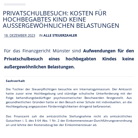
PRIVATSCHULBESUCH: KOSTEN FÜR
HOCHBEGABTES KIND KEINE
AUSSERGEWÖHNLICHEN BELASTUNGEN
18. DEZEMBER 2023
IN
ALLE STEUERZAHLER
Für das Finanzgericht Münster sind
Aufwendungen für den
Privatschulbesuch eines hochbegabten Kindes keine
außergewöhnlichen Belastungen.
Sachverhalt
Die Tochter der Steuerpflichtigen besuchte ein Internatsgymnasium. Der Amtsarzt
hatte zuvor eine Hochbegabung und ständige schulische Unterforderung mit der
Folge behandlungsbedürftiger psychosomatischer Beschwerden festgestellt. Aus
gesundheitlichen Gründen hatte er den Besuch einer Schule mit individuellen, an die
Hochbegabung angepassten Fördermöglichkeiten dringend befürwortet.
Das Finanzamt sah die amtsärztliche Stellungnahme nicht als amtsärztliches
Gutachten i. S. des § 64 Abs. 1 Nr. 2 der Einkommensteuer-Durchführungsverordnung
an und lehnte den Kostenabzug bei der Einkommensteuer ab.