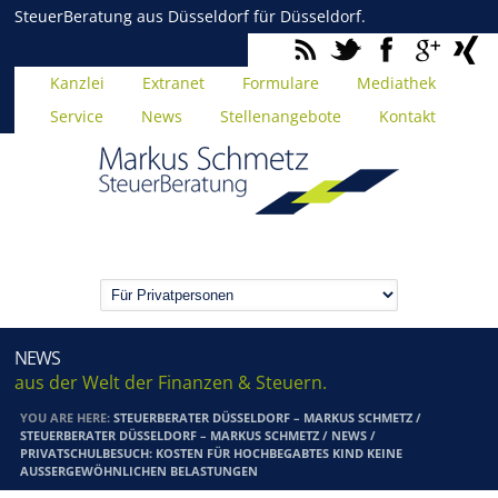
SteuerBeratung aus Düsseldorf für Düsseldorf.
Kanzlei
Extranet
Formulare
Mediathek
Service
News
Stellenangebote
Kontakt
NEWS
aus der Welt der Finanzen & Steuern.
YOU ARE HERE:
STEUERBERATER DÜSSELDORF – MARKUS SCHMETZ
/
STEUERBERATER DÜSSELDORF – MARKUS SCHMETZ
/
NEWS
/
PRIVATSCHULBESUCH: KOSTEN FÜR HOCHBEGABTES KIND KEINE
AUSSERGEWÖHNLICHEN BELASTUNGEN