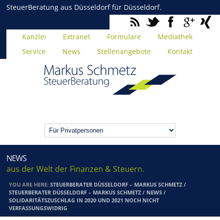
SteuerBeratung aus Düsseldorf für Düsseldorf.
Kanzlei
Extranet
Formulare
Mediathek
Service
News
Stellenangebote
Kontakt
NEWS
aus der Welt der Finanzen & Steuern.
YOU ARE HERE:
STEUERBERATER DÜSSELDORF – MARKUS SCHMETZ
/
STEUERBERATER DÜSSELDORF – MARKUS SCHMETZ
/
NEWS
/
SOLIDARITÄTSZUSCHLAG IN 2020 UND 2021 NOCH NICHT
VERFASSUNGSWIDRIG