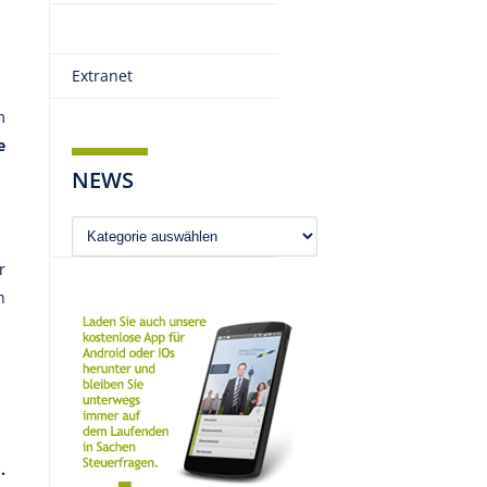
Extranet
m
e
NEWS
News
r
n
.