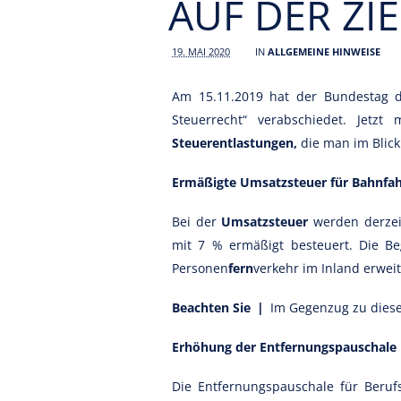
UF DER ZIE
19. MAI 2020
IN
ALLGEMEINE HINWEISE
Am 15.11.2019 hat der Bundestag 
Steuerrecht“ verabschiedet. Jet
Steuerentlastungen,
die man im Blick
Ermäßigte Umsatzsteuer für Bahnfa
Bei der
Umsatzsteuer
werden derzei
mit 7 % ermäßigt besteuert. Die B
Personen
fern
verkehr im Inland erwei
Beachten Sie |
Im Gegenzug zu diese
Erhöhung der Entfernungspauschale
Die Entfernungspauschale für Beru