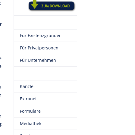
e
r
Für Existenzgründer
Für Privatpersonen
e
Für Unternehmen
e
Kanzlei
s
n
Extranet
Formulare
n
Mediathek
g