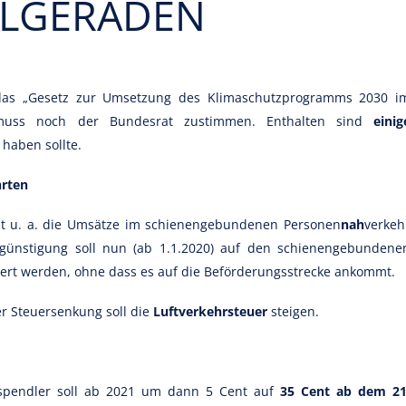
LGERADEN
das „Gesetz zur Umsetzung des Klimaschutzprogramms 2030 i
zt muss noch der Bundesrat zustimmen. Enthalten sind
einig
 haben sollte.
hrten
t u. a. die Umsätze im schienengebundenen Personen
nah
verkeh
egünstigung soll nun (ab 1.1.2020) auf den schienengebundene
tert werden, ohne dass es auf die Beförderungsstrecke ankommt.
r Steuersenkung soll die
Luftverkehrsteuer
steigen.
fspendler soll ab 2021 um dann 5 Cent auf
35 Cent ab dem 21