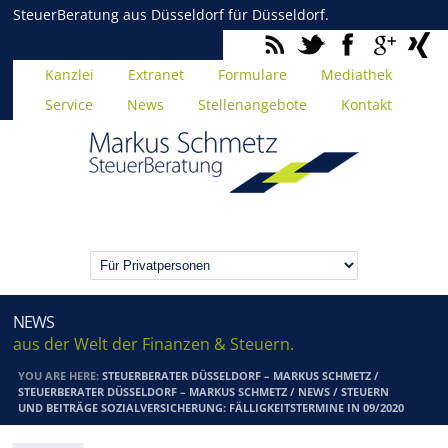
SteuerBeratung aus Düsseldorf für Düsseldorf.
Kanzlei
Extranet
Formulare
Mediathek
Service
News
Stellenangebote
Kontakt
NEWS
aus der Welt der Finanzen & Steuern.
YOU ARE HERE:
STEUERBERATER DÜSSELDORF – MARKUS SCHMETZ
/
STEUERBERATER DÜSSELDORF – MARKUS SCHMETZ
/
NEWS
/
STEUERN
UND BEITRÄGE SOZIALVERSICHERUNG: FÄLLIGKEITSTERMINE IN 09/2020