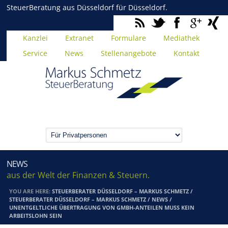
SteuerBeratung aus Düsseldorf für Düsseldorf.
Kanzlei
Extranet
Formulare
Mediathek
Service
News
Stellenangebote
Kontakt
NEWS
aus der Welt der Finanzen & Steuern.
YOU ARE HERE:
STEUERBERATER DÜSSELDORF – MARKUS SCHMETZ
/
STEUERBERATER DÜSSELDORF – MARKUS SCHMETZ
/
NEWS
/
UNENTGELTLICHE ÜBERTRAGUNG VON GMBH-ANTEILEN MUSS KEIN
ARBEITSLOHN SEIN