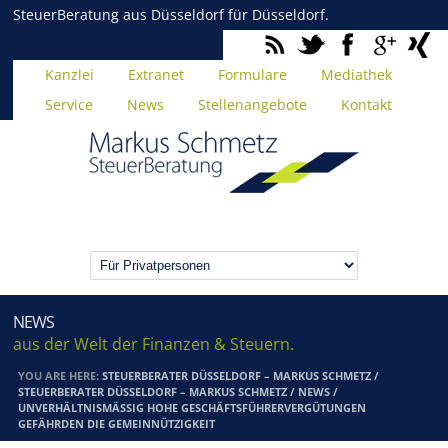
SteuerBeratung aus Düsseldorf für Düsseldorf.
Kanzlei
Extranet
Formulare
Mediathek
Service
News
Stellenangebote
Kontakt
NEWS
aus der Welt der Finanzen & Steuern.
YOU ARE HERE:
STEUERBERATER DÜSSELDORF – MARKUS SCHMETZ
/
STEUERBERATER DÜSSELDORF – MARKUS SCHMETZ
/
NEWS
/
UNVERHÄLTNISMÄSSIG HOHE GESCHÄFTSFÜHRERVERGÜTUNGEN G
EFÄHRDEN DIE GEMEINNÜTZIGKEIT