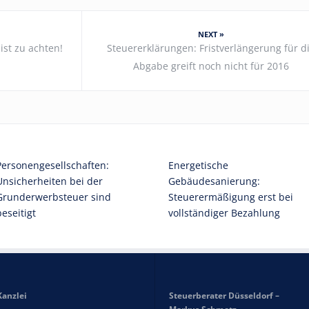
NEXT »
ist zu achten!
Steuererklärungen: Fristverlängerung für d
Abgabe greift noch nicht für 2016
Personengesellschaften:
Energetische
Unsicherheiten bei der
Gebäudesanierung:
Grunderwerbsteuer sind
Steuerermäßigung erst bei
beseitigt
vollständiger Bezahlung
Kanzlei
Steuerberater Düsseldorf –