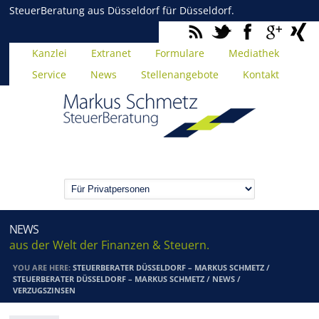
SteuerBeratung aus Düsseldorf für Düsseldorf.
Kanzlei
Extranet
Formulare
Mediathek
Service
News
Stellenangebote
Kontakt
NEWS
aus der Welt der Finanzen & Steuern.
YOU ARE HERE:
STEUERBERATER DÜSSELDORF – MARKUS SCHMETZ
/
STEUERBERATER DÜSSELDORF – MARKUS SCHMETZ
/
NEWS
/
VERZUGSZINSEN