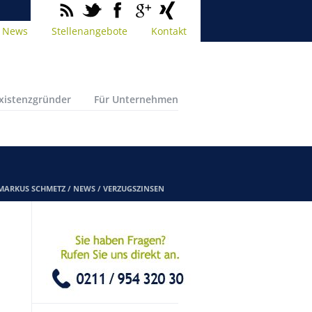
News
Stellenangebote
Kontakt
Existenzgründer
Für Unternehmen
 MARKUS SCHMETZ
/
NEWS
/
VERZUGSZINSEN