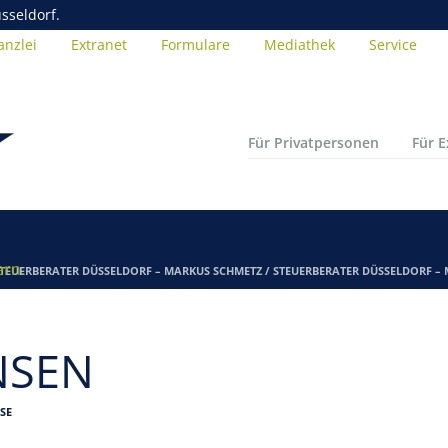
sseldorf.
anzlei
Extranet
Formulare
Mediathek
Service
Für Privatpersonen
Für 
ern.
TEUERBERATER DÜSSELDORF – MARKUS SCHMETZ
/
STEUERBERATER DÜSSELDORF –
NSEN
SE