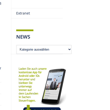
B
Extranet
NEWS
News
r