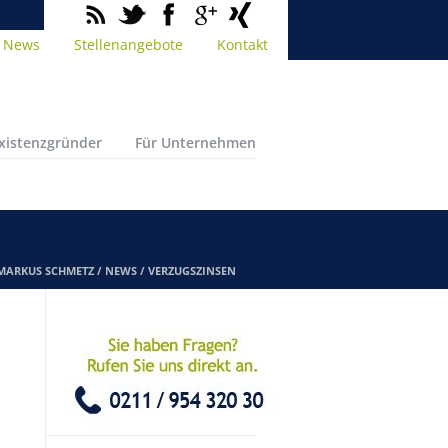
News
Stellenangebote
Kontakt
Existenzgründer
Für Unternehmen
 MARKUS SCHMETZ
/
NEWS
/
VERZUGSZINSEN