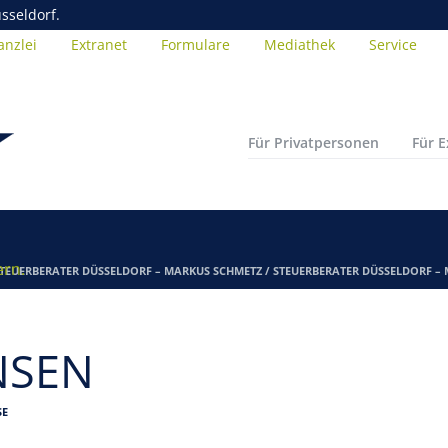
sseldorf.
anzlei
Extranet
Formulare
Mediathek
Service
Für Privatpersonen
Für 
ern.
TEUERBERATER DÜSSELDORF – MARKUS SCHMETZ
/
STEUERBERATER DÜSSELDORF –
NSEN
SE