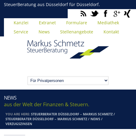
SteuerBeratung aus Düsseldorf für Düsseldorf.
Kanzlei
Extranet
Formulare
Mediathek
Service
News
Stellenangebote
Kontakt
NEWS
aus der Welt der Finanzen & Steuern.
YOU ARE HERE:
STEUERBERATER DÜSSELDORF – MARKUS SCHMETZ
/
STEUERBERATER DÜSSELDORF – MARKUS SCHMETZ
/
NEWS
/
VERZUGSZINSEN