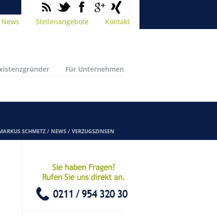
News
Stellenangebote
Kontakt
Existenzgründer
Für Unternehmen
 MARKUS SCHMETZ
/
NEWS
/
VERZUGSZINSEN