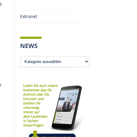
B
Extranet
NEWS
News
r