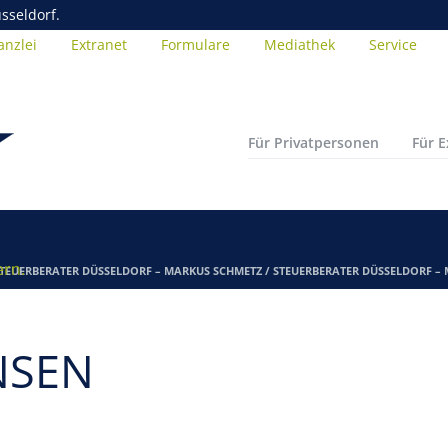
sseldorf.
anzlei
Extranet
Formulare
Mediathek
Service
Für Privatpersonen
Für 
ern.
TEUERBERATER DÜSSELDORF – MARKUS SCHMETZ
/
STEUERBERATER DÜSSELDORF –
NSEN