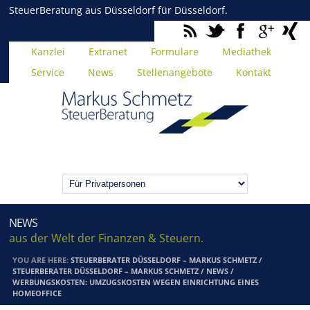
SteuerBeratung aus Düsseldorf für Düsseldorf.
Kanzlei
Extranet
Formulare
Mediathek
Service
News
Stellenangebote
Kontakt
NEWS
aus der Welt der Finanzen & Steuern.
YOU ARE HERE:
STEUERBERATER DÜSSELDORF – MARKUS SCHMETZ
/
STEUERBERATER DÜSSELDORF – MARKUS SCHMETZ
/
NEWS
/
WERBUNGSKOSTEN: UMZUGSKOSTEN WEGEN EINRICHTUNG EINES
HOMEOFFICE