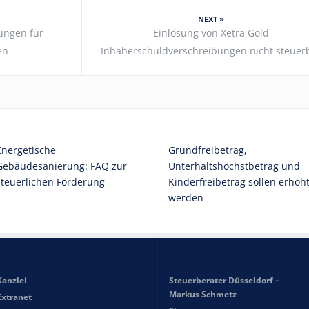
NEXT »
ungen für
Einlösung von Xetra Gold
en
Inhaberschuldverschreibungen nicht steuer
Energetische
Grundfreibetrag,
Gebäudesanierung: FAQ zur
Unterhaltshöchstbetrag und
steuerlichen Förderung
Kinderfreibetrag sollen erhöh
werden
Kanzlei
Steuerberater Düsseldorf –
Markus Schmetz
Extranet