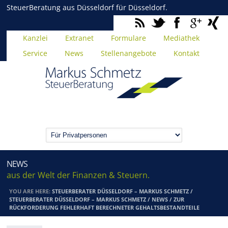
SteuerBeratung aus Düsseldorf für Düsseldorf.
Kanzlei
Extranet
Formulare
Mediathek
Service
News
Stellenangebote
Kontakt
NEWS
aus der Welt der Finanzen & Steuern.
YOU ARE HERE:
STEUERBERATER DÜSSELDORF – MARKUS SCHMETZ
/
STEUERBERATER DÜSSELDORF – MARKUS SCHMETZ
/
NEWS
/
ZUR
RÜCKFORDERUNG FEHLERHAFT BERECHNETER GEHALTSBESTANDTEILE