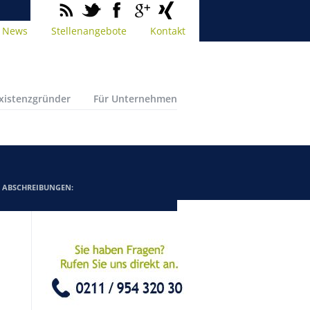
News
Stellenangebote
Kontakt
Existenzgründer
Für Unternehmen
/
ABSCHREIBUNGEN: