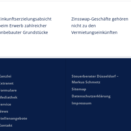
Einkunftserzielungsabsicht
Zinsswap-Geschäfte gehören
beim Erwerb zahlreicher
nicht zu den
unbebauter Grundstücke
Vermietungseinkünften
Kanzlei
Steuerberater Düsseldorf –
Markus Schmetz
Extranet
Sitemap
Formulare
Datenschutzerklärung
Mediathek
Impressum
Service
News
Stellenangebote
Kontakt