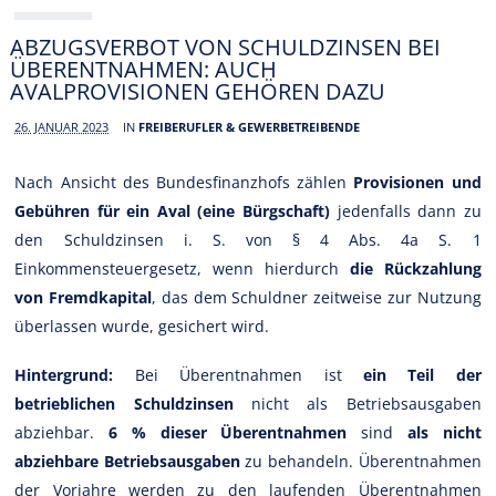
ABZUGSVERBOT VON SCHULDZINSEN BEI
ÜBERENTNAHMEN: AUCH
AVALPROVISIONEN GEHÖREN DAZU
26. JANUAR 2023
IN
FREIBERUFLER & GEWERBETREIBENDE
Nach Ansicht des Bundesfinanzhofs zählen
Provisionen und
Gebühren für ein Aval (eine Bürgschaft)
jedenfalls dann zu
den Schuldzinsen i. S. von § 4 Abs. 4a S. 1
Einkommensteuergesetz, wenn hierdurch
die Rückzahlung
von Fremdkapital
, das dem Schuldner zeitweise zur Nutzung
überlassen wurde, gesichert wird.
Hintergrund:
Bei Überentnahmen ist
ein Teil der
betrieblichen Schuldzinsen
nicht als Betriebsausgaben
abziehbar.
6 % dieser Überentnahmen
sind
als nicht
abziehbare Betriebsausgaben
zu behandeln. Überentnahmen
der Vorjahre werden zu den laufenden Überentnahmen