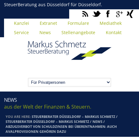
SteuerBeratung aus Düsseldorf für Düsseldorf.
Kanzlei
Extranet
Formulare
Mediathek
Service
News
Stellenangebote
Kontakt
NEWS
aus der Welt der Finanzen & Steuern.
YOU ARE HERE:
STEUERBERATER DÜSSELDORF – MARKUS SCHMETZ
/
STEUERBERATER DÜSSELDORF – MARKUS SCHMETZ
/
NEWS
/
ABZUGSVERBOT VON SCHULDZINSEN BEI ÜBERENTNAHMEN: AUCH
AVALPROVISIONEN GEHÖREN DAZU