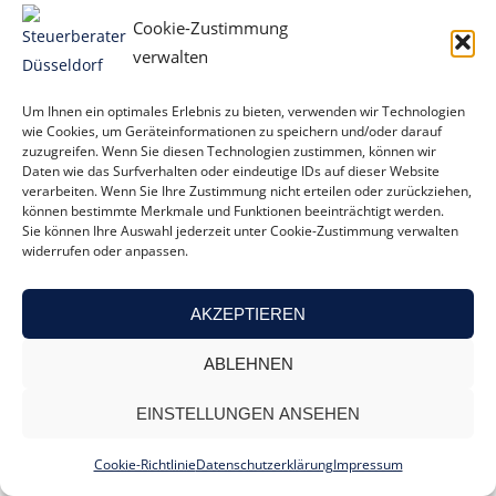
Abzugsbeschränkung.
Cookie-Zustimmung
Darüber hinaus sind die Aufwendungen i. S. des § 4 Abs. 5 S.
verwalten
1 Nr. 1 bis 4, 6b und 7 EStG
einzeln und getrennt von den
sonstigen Betriebsausgaben aufzuzeichnen.
Soweit diese
Um Ihnen ein optimales Erlebnis zu bieten, verwenden wir Technologien
Aufwendungen nicht bereits nach Abs. 5 vom Abzug
wie Cookies, um Geräteinformationen zu speichern und/oder darauf
zuzugreifen. Wenn Sie diesen Technologien zustimmen, können wir
ausgeschlossen sind, dürfen sie bei der Gewinnermittlung
Daten wie das Surfverhalten oder eindeutige IDs auf dieser Website
nur berücksichtigt werden, wenn sie
besonders
verarbeiten. Wenn Sie Ihre Zustimmung nicht erteilen oder zurückziehen,
können bestimmte Merkmale und Funktionen beeinträchtigt werden.
aufgezeichnet
sind.
Sie können Ihre Auswahl jederzeit unter Cookie-Zustimmung verwalten
widerrufen oder anpassen.
Beachten Sie |
Bei
den Aufzeichnungspflichten
nach § 4 Abs.
7 EStG handelt es sich
um eine zusätzliche materiell-
AKZEPTIEREN
rechtliche Voraussetzung
für den Betriebsausgabenabzug.
Bei Verstößen droht das Abzugsverbot.
Dieses Abzugsverbot
ABLEHNEN
wird
auch bei einer Gewinnermittlung per Einnahmen-
Überschussrechnung
so umgesetzt, dass die betroffenen
EINSTELLUNGEN ANSEHEN
Aufwendungen dem Gewinn als Betriebseinnahmen
hinzugerechnet werden.
Cookie-Richtlinie
Datenschutzerklärung
Impressum