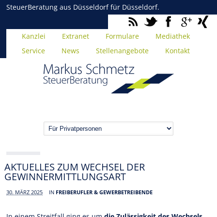
SteuerBeratung aus Düsseldorf für Düsseldorf.
Kanzlei
Extranet
Formulare
Mediathek
Service
News
Stellenangebote
Kontakt
AKTUELLES ZUM WECHSEL DER
GEWINNERMITTLUNGSART
30. MÄRZ 2025
IN
FREIBERUFLER & GEWERBETREIBENDE
In einem Streitfall ging es um
die Zulässigkeit des Wechsels