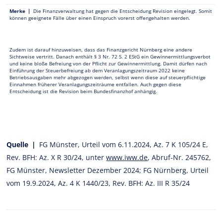
Merke |
Die Finanzverwaltung hat gegen die Entscheidung Revision eingelegt. Somit
können geeignete Fälle über einen Einspruch vorerst offengehalten werden.
Zudem ist darauf hinzuweisen, dass das Finanzgericht Nürnberg eine andere
Sichtweise vertritt. Danach enthält § 3 Nr. 72 S. 2 EStG ein Gewinnermittlungsverbot
und keine bloße Befreiung von der Pflicht zur Gewinnermittlung. Damit dürfen nach
Einführung der Steuerbefreiung ab dem Veranlagungszeitraum 2022 keine
Betriebsausgaben mehr abgezogen werden, selbst wenn diese auf steuerpflichtige
Einnahmen früherer Veranlagungszeiträume entfallen. Auch gegen diese
Entscheidung ist die Revision beim Bundesfinanzhof anhängig.
Quelle |
FG Münster, Urteil vom 6.11.2024, Az. 7 K 105/24 E,
Rev. BFH: Az. X R 30/24, unter
www.iww.de
, Abruf-Nr. 245762,
FG Münster, Newsletter Dezember 2024; FG Nürnberg, Urteil
vom 19.9.2024, Az. 4 K 1440/23, Rev. BFH: Az. III R 35/24