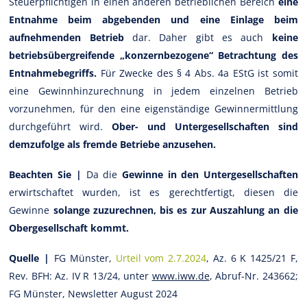
Steuerpflichtigen in einen anderen betrieblichen Bereich
eine
Entnahme beim abgebenden und eine Einlage beim
aufnehmenden Betrieb
dar. Daher gibt es auch
keine
betriebsübergreifende „konzernbezogene“ Betrachtung des
Entnahmebegriffs.
Für Zwecke des § 4 Abs. 4a EStG ist somit
eine Gewinnhinzurechnung in jedem einzelnen Betrieb
vorzunehmen, für den eine eigenständige Gewinnermittlung
durchgeführt wird.
Ober- und Untergesellschaften sind
demzufolge als fremde Betriebe anzusehen.
Beachten Sie |
Da die
Gewinne in den Untergesellschaften
erwirtschaftet wurden, ist es gerechtfertigt, diesen die
Gewinne
solange zuzurechnen, bis es zur Auszahlung an die
Obergesellschaft kommt.
Quelle |
FG Münster,
Urteil vom 2.7.2024
, Az. 6 K 1425/21 F,
Rev. BFH: Az. IV R 13/24, unter
www.iww.de
, Abruf-Nr. 243662;
FG Münster, Newsletter August 2024