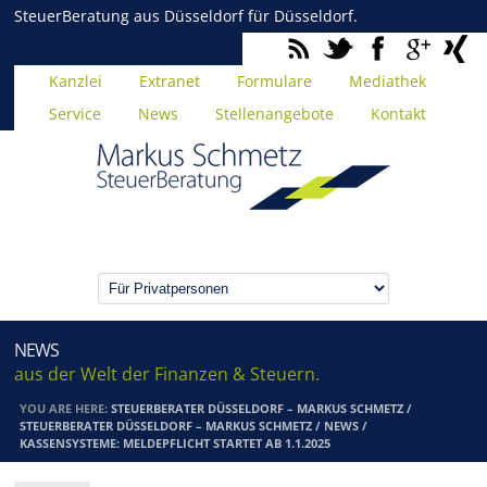
SteuerBeratung aus Düsseldorf für Düsseldorf.
Kanzlei
Extranet
Formulare
Mediathek
Service
News
Stellenangebote
Kontakt
NEWS
aus der Welt der Finanzen & Steuern.
YOU ARE HERE:
STEUERBERATER DÜSSELDORF – MARKUS SCHMETZ
/
STEUERBERATER DÜSSELDORF – MARKUS SCHMETZ
/
NEWS
/
KASSENSYSTEME: MELDEPFLICHT STARTET AB 1.1.2025