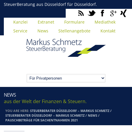
SteuerBeratung aus Düsseldorf für Düsseldorf.
Kanzlei
Extranet
Formulare
Mediathek
Service
News
Stellenangebote
Kontakt
NEWS
aus der Welt der Finanzen & Steuern.
YOU ARE HERE:
STEUERBERATER DÜSSELDORF – MARKUS SCHMETZ
/
STEUERBERATER DÜSSELDORF – MARKUS SCHMETZ
/
NEWS
/
PAUSCHBETRÄGE FÜR SACHENTNAHMEN 2021