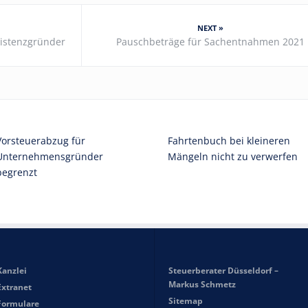
NEXT »
xistenzgründer
Pauschbeträge für Sachentnahmen 2021
Vorsteuerabzug für
Fahrtenbuch bei kleineren
Unternehmensgründer
Mängeln nicht zu verwerfen
begrenzt
Kanzlei
Steuerberater Düsseldorf –
Markus Schmetz
Extranet
Sitemap
Formulare