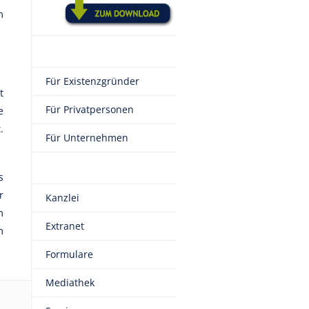
m
Für Existenzgründer
t
Für Privatpersonen
e
.
Für Unternehmen
s
r
Kanzlei
m
Extranet
m
Formulare
Mediathek