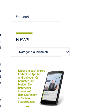
Extranet
1
NEWS
r
t
News
e
e
d
n
z
t