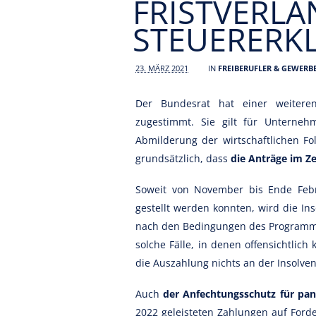
FRISTVERLÄ
STEUERERK
23. MÄRZ 2021
IN
FREIBERUFLER & GEWERB
Der Bundesrat hat einer weiter
zugestimmt. Sie gilt für Unterneh
Abmilderung der wirtschaftlichen F
grundsätzlich, dass
die Anträge im Z
Soweit von November bis Ende Fe
gestellt werden konnten, wird die In
nach den Bedingungen des Programms 
solche Fälle, in denen offensichtlic
die Auszahlung nichts an der Insolve
Auch
der Anfechtungsschutz für pa
2022 geleisteten Zahlungen auf Ford