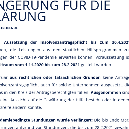
NGERUNG FÜR DIE
LÄRUNG
ETREIBENDE
en
Aussetzung der Insolvenzantragspflicht bis zum 30.4.202
men, die Leistungen aus den staatlichen Hilfsprogrammen zu
olgen der COVID-19-Pandemie erwarten können. Voraussetzung is
eitraum vom 1.11.2020 bis zum 28.2.2021
gestellt wurden.
bruar
aus rechtlichen
oder tatsächlichen Gründen
keine Anträg
solvenzantragspflicht auch für solche Unternehmen ausgesetzt, di
in den Kreis der Antragsberechtigten fallen.
Ausgenommen
sin
h keine Aussicht auf die Gewährung der Hilfe besteht oder in dene
nzreife ändern könnte.
ndemiebedingte Stundungen wurde verlängert:
Die bis Ende Mär
erungen aufgrund von Stundungen, die bis zum 28.2.2021 gewähr