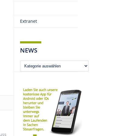
Extranet
NEWS
News
uss