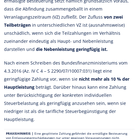
ermäßigte Besteuerung setzt nämlich grundsätzlich voraus,
dass die Abfindung zusammengeballt in einem
Veranlagungszeitraum (VZ) zufließt. Der Zufluss
von zwei
Teilbeträgen
in unterschiedlichen VZ ist (ausnahmsweise)
unschädlich, wenn sich die Teilzahlungen im Verhältnis
zueinander eindeutig als Haupt- und Nebenleistung
darstellen und
die Nebenleistung geringfügig ist.
Nach einem Schreiben des Bundesfinanzministeriums vom
4.3.2016 (Az. IV C 4 – S 2290/07/10007:031) liegt eine
geringfügige Zahlung vor, wenn sie
nicht mehr als 10 % der
Hauptleistung
beträgt. Darüber hinaus kann eine Zahlung
unter Berücksichtigung der konkreten individuellen
Steuerbelastung als geringfügig anzusehen sein, wenn sie
niedriger ist als die tarifliche Steuerbegünstigung der
Hauptleistung.
PRAXISHINWEIS
|
Eine gesplittete Zahlung gefährdet die ermäßigte Besteuerung
von Entlassungsentschädigungen nur unter gewissen Voraussetzungen nicht.