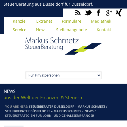
SteuerBeratung aus Düsseldorf für Düsseldorf.
Kanzlei
Extranet
Formulare
Mediathek
Service
News
Stellenangebote
Kontakt
NEWS
aus der Welt der Finanzen & Steuern.
YOU ARE HERE:
STEUERBERATER DÜSSELDORF – MARKUS SCHMETZ
/
STEUERBERATER DÜSSELDORF – MARKUS SCHMETZ
/
NEWS
/
STEUERSTRATEGIEN FÜR LOHN- UND GEHALTSEMPFÄNGER